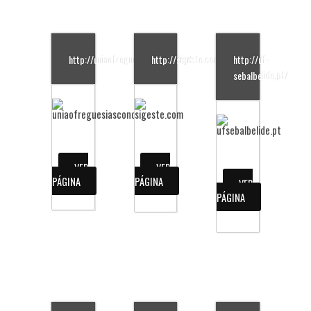
http://uniaofreguesiascondeixa.pt
http://sigeste.com
http://uf-
sebalbelide.pt/
VER
VER
PÁGINA
PÁGINA
VER
PÁGINA