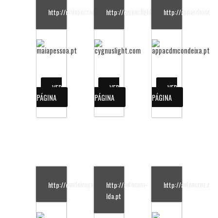
http://maiapessoa.pt/
http://cygnuslight.com
http://appacdmconde
VER
VER
VER
PÁGINA
PÁGINA
PÁGINA
http://condeixagas.pt/
http://autocam-
http://autoacruz.co
lda.pt