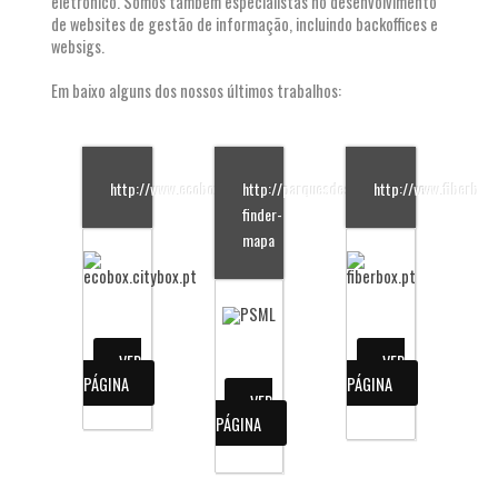
eletrónico. Somos também especialistas no desenvolvimento
de websites de gestão de informação, incluindo backoffices e
websigs.
Em baixo alguns dos nossos últimos trabalhos:
http://www.ecobox.pt
http://parquesdesintra.pt/tree-
http://www.fiberbox.
finder-
mapa
VER
VER
PÁGINA
PÁGINA
VER
PÁGINA